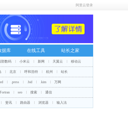
阿里云登录
数据库
在线工具
站长之家
西部数码
小米云
新网
天翼云
移动云
岛
北京
呼和浩特
杭州
站长
red
.press
.bid
.kim
万网
Fortran
seo
搜索
通信
斐讯
路由器
浏览器
输入法