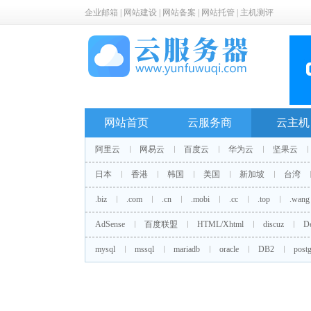
企业邮箱
|
网站建设
|
网站备案
|
网站托管
|
主机测评
网站首页
云服务商
云主机
阿里云
网易云
百度云
华为云
坚果云
日本
香港
韩国
美国
新加坡
台湾
.biz
.com
.cn
.mobi
.cc
.top
.wang
AdSense
百度联盟
HTML/Xhtml
discuz
D
mysql
mssql
mariadb
oracle
DB2
postg