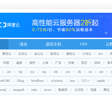
域名
虚拟主机
VPS
云
腾讯云
京东云
金山云
新浪云
微软云
小鸟云
aws
印度
越南
迪拜
上海
广东
河南
宿迁
深圳
青
.net
.vip
.xyz
.org
.edu
.xxx
.hk
.eu
.run
.
edeCMS
Zblog
WordPress
w3school
Java
C/C++
matlab
resql
mongodb
redis
access
数据库
云主机
迅捷
腾达