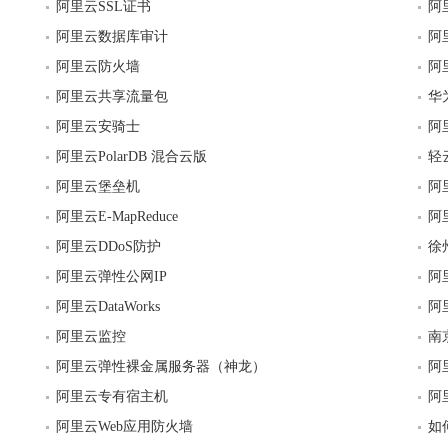
阿里云SSL证书
阿
阿里云数据库审计
阿
阿里云防火墙
阿
阿里云共享流量包
华
阿里云安骑士
阿
阿里云PolarDB 混合云版
轻
阿里云堡垒机
阿
阿里云E-MapReduce
阿
阿里云DDoS防护
徐
阿里云弹性公网IP
阿
阿里云DataWorks
阿
阿里云监控
南
阿里云弹性裸金属服务器（神龙）
阿
阿里云专有宿主机
阿
阿里云Web应用防火墙
如