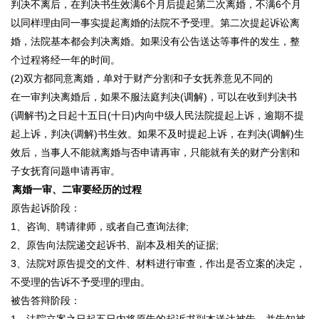
判决不离后，在判决书生效满6个月后提起第二次离婚，不满6个月
以同样理由同一事实提起离婚的法院不予受理。第二次提起诉讼离
婚，法院基本都会判决离婚。如果没有公告送达等事件的发生，整
个过程将经一年的时间。
(2)双方都同意离婚，单对于财产分割和子女抚养意见不同的
在一审判决离婚后，如果不服法庭判决(调解)，可以在收到判决书
(调解书)之日起十五日(十日)内向中级人民法院提起上诉，逾期不提
起上诉，判决(调解)书生效。如果不及时提起上诉，在判决(调解)生
效后，当事人不能就离婚与否申请再审，只能就有关的财产分割和
子女抚育问题申请再审。
离婚一审、二审要经历的过程
原告起诉阶段：
1、咨询、聘请律师，或者自己查询法律;
2、原告向法院递交起诉书、副本及相关的证据;
3、法院对原告提交的文件、材料进行审查，作出是否立案的决定，
不受理的告诉不予受理的理由。
被告答辩阶段：
1、法院立案之日起五日内将原告的起诉书副本送达被告，并告知被