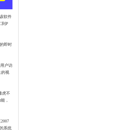
。该软件
C到P
义的即时
。
许用户访
上的视
雅虎不
功能，
007
样的系统