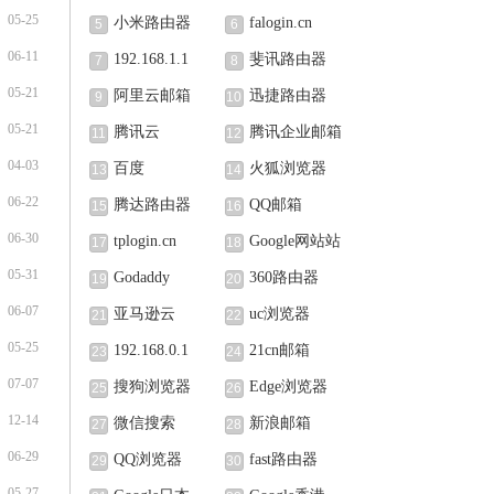
05-25
小米路由器
falogin.cn
5
6
06-11
192.168.1.1
斐讯路由器
7
8
05-21
阿里云邮箱
迅捷路由器
9
10
05-21
腾讯云
腾讯企业邮箱
11
12
04-03
百度
火狐浏览器
13
14
06-22
腾达路由器
QQ邮箱
15
16
06-30
tplogin.cn
Google网站站
17
18
长中心
05-31
Godaddy
360路由器
19
20
06-07
亚马逊云
uc浏览器
21
22
05-25
192.168.0.1
21cn邮箱
23
24
07-07
搜狗浏览器
Edge浏览器
25
26
12-14
微信搜索
新浪邮箱
27
28
06-29
QQ浏览器
fast路由器
29
30
05-27