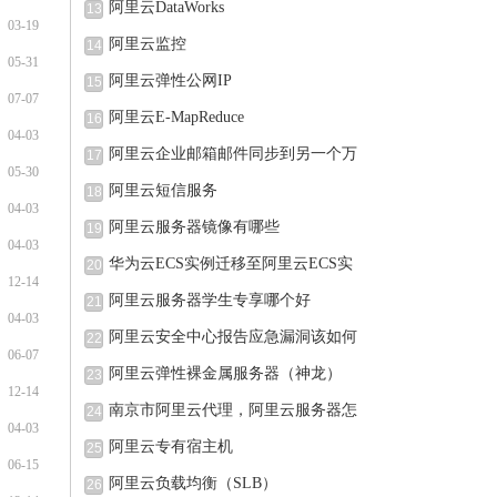
阿里云DataWorks
13
03-19
阿里云监控
14
05-31
阿里云弹性公网IP
15
07-07
阿里云E-MapReduce
16
04-03
阿里云企业邮箱邮件同步到另一个万
17
05-30
阿里云短信服务
18
04-03
阿里云服务器镜像有哪些
19
04-03
华为云ECS实例迁移至阿里云ECS实
20
12-14
例的
阿里云服务器学生专享哪个好
21
04-03
阿里云安全中心报告应急漏洞该如何
22
06-07
阿里云弹性裸金属服务器（神龙）
23
12-14
南京市阿里云代理，阿里云服务器怎
24
04-03
阿里云专有宿主机
25
06-15
阿里云负载均衡（SLB）
26