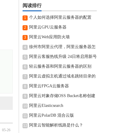
阅读排行
个人如何选择阿里云服务器的配置
1
阿里云GPU云服务器
2
阿里云Web应用防火墙
3
徐州市阿里云代理，阿里云服务器怎
4
阿里云客服热线升级 24日将启用新号
5
轻云服务器和阿里云服务器的区别
6
阿里云虚拟主机通过域名跳转目录的
7
阿里云FPGA云服务器
8
阿里云对象存储OSS Bucket名称创建
9
完可
阿里云Elasticsearch
10
阿里云PolarDB 混合云版
11
阿里云智能解析线路是什么？
12
05-26