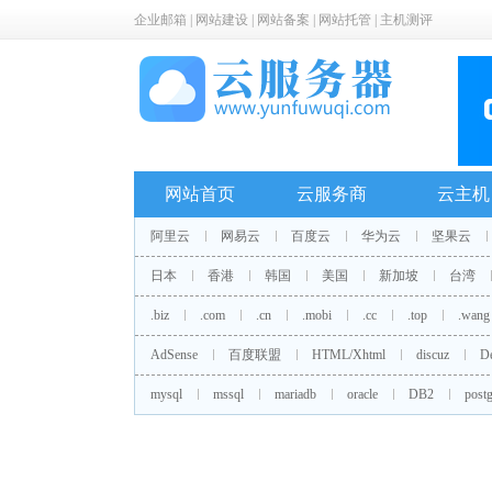
企业邮箱
|
网站建设
|
网站备案
|
网站托管
|
主机测评
网站首页
云服务商
云主机
阿里云
网易云
百度云
华为云
坚果云
日本
香港
韩国
美国
新加坡
台湾
.biz
.com
.cn
.mobi
.cc
.top
.wang
AdSense
百度联盟
HTML/Xhtml
discuz
D
mysql
mssql
mariadb
oracle
DB2
postg