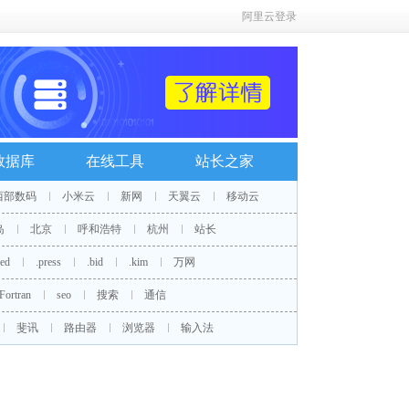
阿里云登录
数据库
在线工具
站长之家
西部数码
小米云
新网
天翼云
移动云
岛
北京
呼和浩特
杭州
站长
red
.press
.bid
.kim
万网
Fortran
seo
搜索
通信
斐讯
路由器
浏览器
输入法