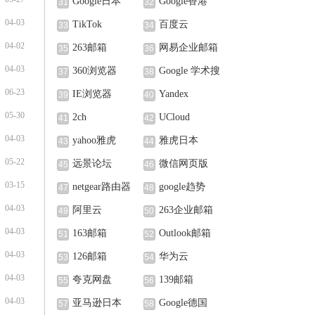
Google日本
Google香港
31
32
04-03
TikTok
百度云
33
34
04-02
263邮箱
网易企业邮箱
35
36
04-03
360浏览器
Google 学术搜
37
38
索
06-23
IE浏览器
Yandex
39
40
05-30
2ch
UCloud
41
42
04-03
yahoo雅虎
雅虎日本
43
44
05-22
远景论坛
微信网页版
45
46
03-15
netgear路由器
google趋势
47
48
04-03
阿里云
263企业邮箱
49
50
04-03
163邮箱
Outlook邮箱
51
52
04-03
126邮箱
华为云
53
54
04-03
夸克网盘
139邮箱
55
56
04-03
亚马逊日本
Google德国
57
58