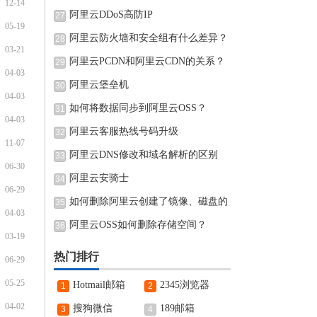
12-14
阿里云DDoS高防IP
27
05-19
阿里云防火墙和安全组有什么差异？
28
03-21
阿里云PCDN和阿里云CDN的关系？
29
04-03
阿里云堡垒机
30
04-03
如何将数据同步到阿里云OSS？
31
04-03
阿里云客服热线号码升级
32
11-07
阿里云DNS修改和域名解析的区别
33
06-30
阿里云安骑士
34
06-29
如何删除阿里云创建了镜像、磁盘的
35
04-03
阿里云OSS如何删除存储空间？
36
03-19
热门排行
06-29
05-25
Hotmail邮箱
2345浏览器
1
2
04-02
搜狗微信
189邮箱
3
4