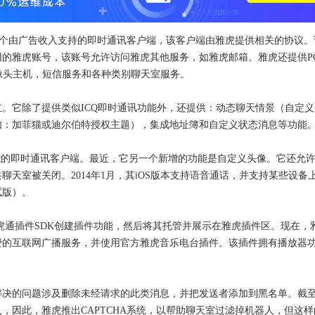
M，它是一个由广告收入支持的即时通讯客户端，该客户端由雅虎提供相关的协议
的雅虎账号，该账号允许访问雅虎其他服务，如雅虎邮箱。雅虎还提供P
摄像头主机，短信服务和各种类别聊天室服务。
成立。它除了提供类似ICQ即时通讯功能外，还提供：动态聊天情景（自定
如：加菲猫或迪尔伯特授权主题），集成地址簿和自定义状态消息等功能
tatus功能的即时通讯客户端。最近，它另一个新增的功能是自定义头像。它还允
公共聊天室被关闭。2014年1月，其iOS版本支持语音通话，并支持某些设备
试版）。
雅虎通插件SDK创建插件功能，然后将其托管并展示在雅虎插件区。现在，
费的互联网广播服务，并使用官方雅虎音乐电台插件。该插件拥有播放器
决的问题涉及删除未经请求的此类消息，并把发送者添加到黑名单。截至2
，因此，雅虎推出CAPTCHA系统，以帮助聊天室过滤掉机器人，但这