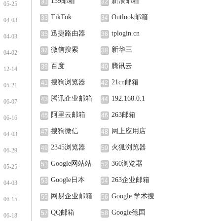
139邮箱
新浪邮箱
31
32
05-25
TikTok
Outlook邮箱
33
34
04-03
迅捷路由器
tplogin.cn
35
36
04-03
微信搜索
新华三
37
38
04-02
百度
腾讯云
39
40
12-14
搜狗浏览器
21cn邮箱
41
42
05-21
腾讯企业邮箱
192.168.0.1
43
44
06-07
阿里云邮箱
263邮箱
45
46
06-16
搜狗微信
网上应用店
47
48
04-03
2345浏览器
火狐浏览器
49
50
06-29
Google网站站
360浏览器
51
52
05-25
长中心
Google日本
263企业邮箱
53
54
04-03
网易企业邮箱
Google 学术搜
55
56
06-15
索
QQ邮箱
Google德国
57
58
06-18