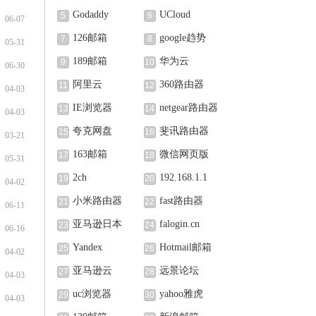
Godaddy
UCloud
5
6
06-07
126邮箱
google趋势
7
8
05-31
189邮箱
华为云
9
10
06-30
阿里云
360路由器
11
12
04-03
IE浏览器
netgear路由器
13
14
04-03
夸克网盘
斐讯路由器
15
16
03-21
163邮箱
微信网页版
17
18
05-31
2ch
192.168.1.1
19
20
04-02
小米路由器
fast路由器
21
22
06-11
亚马逊日本
falogin.cn
23
24
06-16
Yandex
Hotmail邮箱
25
26
04-02
亚马逊云
远景论坛
27
28
04-03
uc浏览器
yahoo雅虎
29
30
04-03