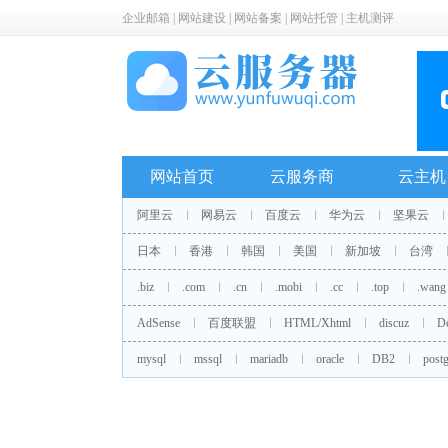
企业邮箱
|
网站建设
|
网站备案
|
网站托管
|
主机测评
网站首页
云服务商
云主机
阿里云
网易云
百度云
华为云
坚果云
日本
香港
韩国
美国
新加坡
台湾
.biz
.com
.cn
.mobi
.cc
.top
.wang
AdSense
百度联盟
HTML/Xhtml
discuz
D
mysql
mssql
mariadb
oracle
DB2
postg