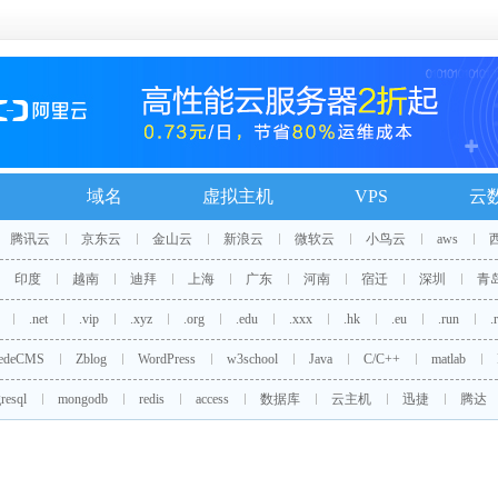
域名
虚拟主机
VPS
云
腾讯云
京东云
金山云
新浪云
微软云
小鸟云
aws
印度
越南
迪拜
上海
广东
河南
宿迁
深圳
青
.net
.vip
.xyz
.org
.edu
.xxx
.hk
.eu
.run
.
edeCMS
Zblog
WordPress
w3school
Java
C/C++
matlab
resql
mongodb
redis
access
数据库
云主机
迅捷
腾达