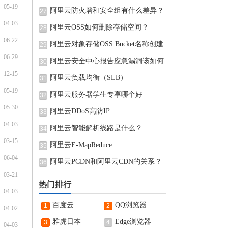
05-19
阿里云防火墙和安全组有什么差异？
27
04-03
阿里云OSS如何删除存储空间？
28
06-22
阿里云对象存储OSS Bucket名称创建
29
06-29
完可
阿里云安全中心报告应急漏洞该如何
30
12-15
阿里云负载均衡（SLB）
31
05-19
阿里云服务器学生专享哪个好
32
05-30
阿里云DDoS高防IP
33
04-03
阿里云智能解析线路是什么？
34
03-15
阿里云E-MapReduce
35
06-04
阿里云PCDN和阿里云CDN的关系？
36
03-21
热门排行
04-03
百度云
QQ浏览器
1
2
04-02
雅虎日本
Edge浏览器
3
4
04-03