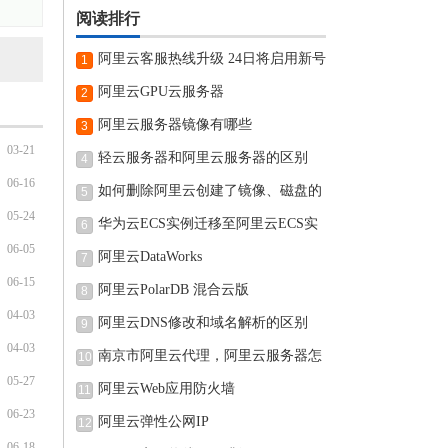
阅读排行
阿里云客服热线升级 24日将启用新号
1
阿里云GPU云服务器
2
阿里云服务器镜像有哪些
3
03-21
轻云服务器和阿里云服务器的区别
4
06-16
如何删除阿里云创建了镜像、磁盘的
5
05-24
华为云ECS实例迁移至阿里云ECS实
6
06-05
例的
阿里云DataWorks
7
06-15
阿里云PolarDB 混合云版
8
04-03
阿里云DNS修改和域名解析的区别
9
04-03
南京市阿里云代理，阿里云服务器怎
10
05-27
阿里云Web应用防火墙
11
06-23
阿里云弹性公网IP
12
06-18