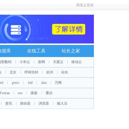
阿里云登录
数据库
在线工具
站长之家
西部数码
小米云
新网
天翼云
移动云
岛
北京
呼和浩特
杭州
站长
red
.press
.bid
.kim
万网
Fortran
seo
搜索
通信
斐讯
路由器
浏览器
输入法